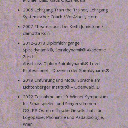
Michael Mills, Klaus Ofczarek u.a.
2005 Lehrgang Train the Trainer, Lehrgang
Systemischer Coach / VorArbeit, Horn
2007 Theatersport bei Keith Johnstone /
clamotta Köln
2012-2018 Diplomlehrgänge
Spiraldynamik®, Spiraldynamik® Akademie
Zürich
Abschluss Diplom Spiraldynamik® Level
Professionel – Dozentin der Spiraldynamik®
2019 Einführung und Modul Sprache am
Lichtenberger Institut® – Odenwald, D
2022 Teilnahme am 19. Wiener Symposium
für Schauspieler- und Sängerstimmen –
ÖGLPP Österreichische Gesellschaft für
Logopädie, Phoniatrie und Pädaudiologie,
Wien