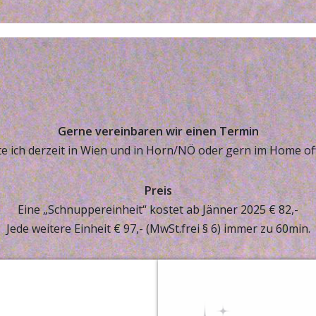
Gerne vereinbaren wir einen Termin
te ich derzeit in Wien und in Horn/NÖ oder gern im Home off
Preis
Eine „Schnuppereinheit“ kostet ab Jänner 2025 € 82,-
Jede weitere Einheit € 97,- (MwSt.frei § 6) immer zu 60min.