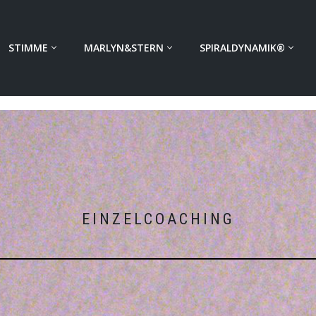
STIMME
MARLYN&STERN
SPIRALDYNAMIK®
EINZELCOACHING