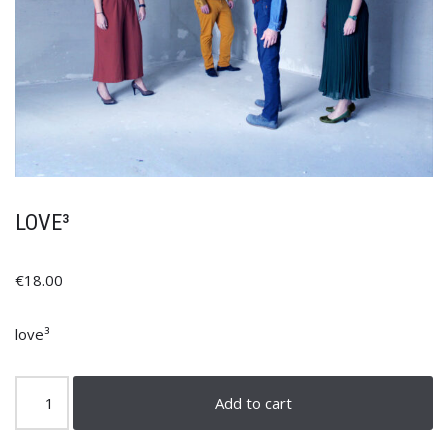
LOVE³
€
18.00
love³
Add to cart