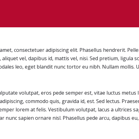
met, consectetuer adipiscing elit. Phasellus hendrerit. Pell
 aliquet vel, dapibus id, mattis vel, nisi. Sed pretium, ligula so
sodales leo, eget blandit nunc tortor eu nibh. Nullam mollis. 
ulputate volutpat, eros pede semper est, vitae luctus metus
 adipiscing, commodo quis, gravida id, est. Sed lectus. Prae
emper lorem at felis. Vestibulum volutpat, lacus a ultrices sa
ar nunc sapien ornare nisl. Phasellus pede arcu, dapibus eu