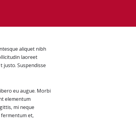
entesque aliquet nibh
llicitudin laoreet
Ut justo. Suspendisse
 libero eu augue. Morbi
sent elementum
gittis, mi neque
, fermentum et,