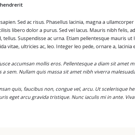
hendrerit
apien. Sed ac risus. Phasellus lacinia, magna a ullamcorper 
cilisis libero dolor a purus. Sed vel lacus. Mauris nibh felis, a
vel, tellus. Suspendisse ac urna. Etiam pellentesque mauris ut 
da vitae, ultricies ac, leo. Integer leo pede, ornare a, lacinia e
usce accumsan mollis eros. Pellentesque a diam sit amet mi
us a sem. Nullam quis massa sit amet nibh viverra malesuada
an quis, faucibus non, congue vel, arcu. Ut scelerisque hend
uris eget arcu gravida tristique. Nunc iaculis mi in ante. Vi